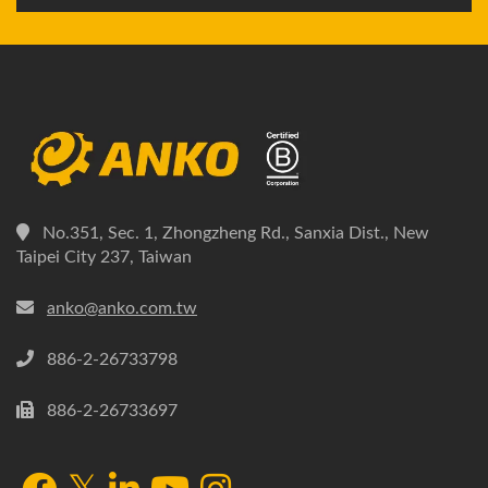
No.351, Sec. 1, Zhongzheng Rd., Sanxia Dist., New
Taipei City 237, Taiwan
anko@anko.com.tw
886-2-26733798
886-2-26733697