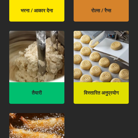
भरना / आकार देना
रोल्स / रैप्स
तैयारी
विस्तारित अनुप्रयोग