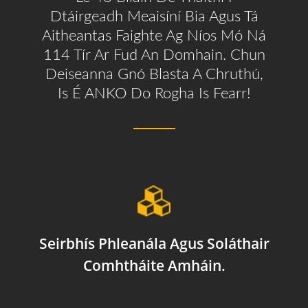
Dtáirgeadh Meaisíní Bia Agus Tá
Aitheantas Faighte Ag Níos Mó Ná
114 Tír Ar Fud An Domhain. Chun
Deiseanna Gnó Blasta A Chruthú,
Is É ANKO Do Rogha Is Fearr!
Seirbhís Phleanála Agus Soláthair
Comhtháite Amháin.