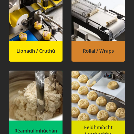
Líonadh / Cruthú
Rollaí / Wraps
Feidhmíocht
Réamhullmhúchán