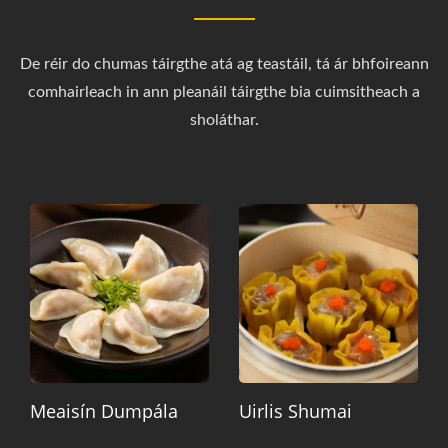
De réir do chumas táirgthe atá ag teastáil, tá ár bhfoireann
comhairleach in ann pleanáil táirgthe bia cuimsitheach a
sholáthar.
Meaisín Dumpála
Uirlis Shumai