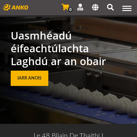
Togg
0
navi
Uasmhéadú
éifeachtúlachta
Laghdú ar an obair
IARR ANOIS
Le 48 Bliain De Thaithí I