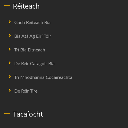
Réiteach
Gach Réiteach Bia
Bia Atá Ag Éirí Tóir
Trí Bia Eitneach
De Réir Catagóir Bia
Trí Mhodhanna Cócaireachta
De Réir Tíre
Tacaíocht