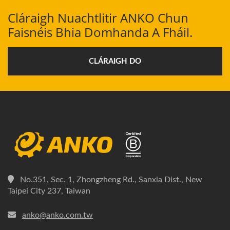
Cláraigh Nuachtlitir ANKO Chun
Faisnéis Bhia Domhanda A Fháil.
CLÁRAIGH DO
No.351, Sec. 1, Zhongzheng Rd., Sanxia Dist., New
Taipei City 237, Taiwan
anko@anko.com.tw