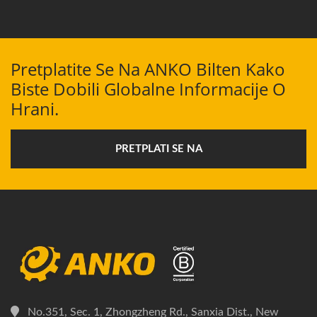
Pretplatite Se Na ANKO Bilten Kako
Biste Dobili Globalne Informacije O
Hrani.
PRETPLATI SE NA
No.351, Sec. 1, Zhongzheng Rd., Sanxia Dist., New