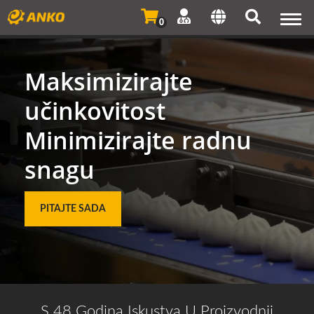
Togg
0
navi
Maksimizirajte
učinkovitost
Minimizirajte radnu
snagu
PITAJTE SADA
S 48 Godina Iskustva U Proizvodnji