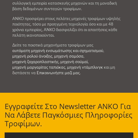
συλλογική εμπειρία κατασκευής μηχανών και τη μοναδική
βάση δεδομένων συνταγών τροφίμων.
ANKO προσφέρει στους πελάτες μηχανές τροφίμων υψηλής
ποιότητας, τόσο με προηγμένη τεχνολογία όσο και με 48
χρόνια εμπειρίας, ANKO διασφαλίζει ότι οι απαιτήσεις κάθε
πελάτη ικανοποιούνται.
Δείτε τα ποιοτικά μηχανήματα τροφίμων μας
αυτόματη μηχανή ενσωμάτωσης και σχηματισμού
,
μηχανή ρολού άνοιξης
,
μηχανή σαμόσα
,
μηχανή ζαχαροπλαστικής
,
μηχανή σούμαϊ
,
μηχανή μαργαρίτας ταπιόκας
,
μηχανή ντάμπλινγκ
και μη
διστάσετε να
Επικοινωνήστε μαζί μας
.
Εγγραφείτε Στο Newsletter ANKO Για
Να Λάβετε Παγκόσμιες Πληροφορίες
Τροφίμων.