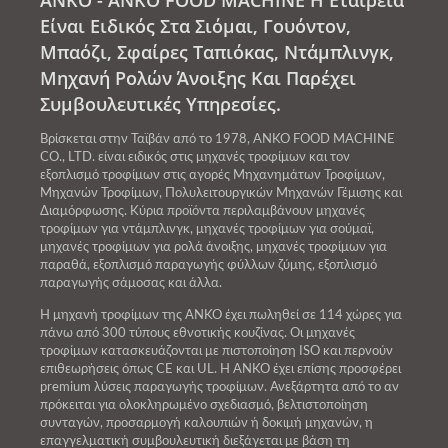
ANKO - ANKO FOOD MACHINE Η Εταιρεία
Είναι Ειδικός Στα Σιόμαι, Γουόντον,
Μπαόζι, Σφαίρες Ταπιόκας, Ντάμπλινγκ,
Μηχανή Ρολών Άνοιξης Και Παρέχει
Συμβουλευτικές Υπηρεσίες.
Βρίσκεται στην Ταϊβάν από το 1978, ANKO FOOD MACHINE
CO., LTD. είναι ειδικός στις μηχανές τροφίμων και τον
εξοπλισμό τροφίμων στις αγορές Μηχανημάτων Τροφίμων,
Μηχανών Τροφίμων, Πολυλειτουργικών Μηχανών Γέμισης και
Διαμόρφωσης. Κύρια προϊόντα περιλαμβάνουν μηχανές
τροφίμων για ντάμπλινγκ, μηχανές τροφίμων για σούμαϊ,
μηχανές τροφίμων για ρολά άνοιξης, μηχανές τροφίμων για
παραθά, εξοπλισμό παραγωγής φύλλων ζύμης, εξοπλισμό
παραγωγής σάμοσας και άλλα.
Η μηχανή τροφίμων της ANKO έχει πωληθεί σε 114 χώρες για
πάνω από 300 τύπους εθνοτικής κουζίνας. Οι μηχανές
τροφίμων κατασκευάζονται με πιστοποίηση ISO και περνούν
επιθεωρήσεις όπως CE και UL. Η ANKO έχει επίσης προσφέρει
premium λύσεις παραγωγής τροφίμων. Ανεξάρτητα από το αν
πρόκειται για ολοκληρωμένο σχεδιασμό, βελτιστοποίηση
συνταγών, προσαρμογή καλουπιών ή δοκιμή μηχανών, η
επαγγελματική συμβουλευτική διεξάγεται με βάση τη