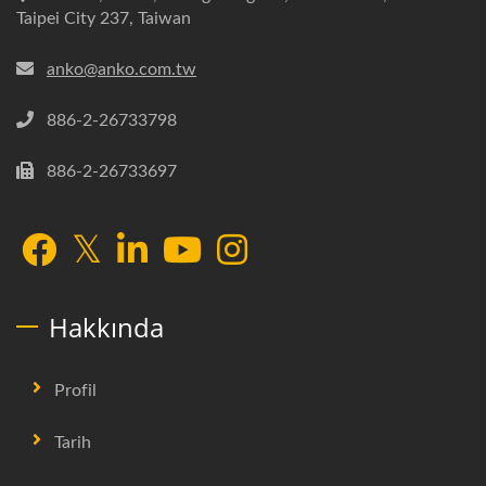
Taipei City 237, Taiwan
anko@anko.com.tw
886-2-26733798
886-2-26733697
Hakkında
Profil
Tarih