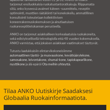
läpäisevät tarkastukset kuten CE ja UL. ANKO on lisäksi
tarjonnut ensiluokkaisia ruokatuotantoratkaisuja. Riippumatta
siitä, onko kyseessä avaimet käteen -suunnittelu, reseptin
optimointi, muottien räätälöinti tai konekokeilu, ammatillinen
konsultointi toteutetaan kollektiivisen
koneenrakennuskokemuksen ja ainutlaatuisen
ruokareseptitietokannan perusteella.
ANKO on tarjonnut asiakkailleen korkealaatuisia ruokakoneita,
sekä edistyksellisellä teknologiolla että 48 vuoden kokemuksella,
ANKO varmistaa, että jokaisen asiakkaan vaatimukset täyttyvät.
Tutustu laadukkaisiin elintarvikekoneisiimme
automaattinen täyttö- ja muovauskone
,
kevätkäärylekone
,
samosakone
,
leivontakone
,
shumai-kone
,
tapiokapearlikone
,
nyyttikone
ja älä epäröi
Ota meihin yhteyttä
.
Tilaa ANKO Uutiskirje Saadaksesi
Globaalia Ruokainformaatiota.