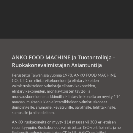
ANKO FOOD MACHINE Ja Tuotantolinja -
Ruokakonevalmistajan Asiantuntija
Perustettu Taiwanissa vuonna 1978, ANKO FOOD MACHINE
CO., LTD. on elintarvikekoneiden ja elintarvikkeiden
valmistuslaitteiden valmistaja elintarvikekoneiden,
elintarvikekoneiden, monikäyttöisten täyttö- ja
muovauskoneiden markkinoilla. Elintarvikekoneita on myyty 114
maahan, mukaan lukien elintarvikkeiden valmistuskoneet
dumplingeille, shumaille, kevätrullille, parathalle, lehtitaikinalle,
samosalle ja niin edelleen.
ANKO-ruokakoneita on myyty 114 maassa yli 300 eri etnisen
ruoan tyyppiin. Ruokakoneet valmistetaan ISO-sertifioinnilla ja ne