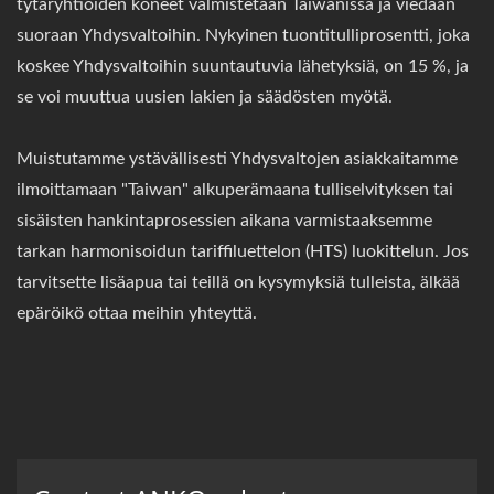
tytäryhtiöiden koneet valmistetaan Taiwanissa ja viedään
suoraan Yhdysvaltoihin. Nykyinen tuontitulliprosentti, joka
koskee Yhdysvaltoihin suuntautuvia lähetyksiä, on 15 %, ja
se voi muuttua uusien lakien ja säädösten myötä.
Muistutamme ystävällisesti Yhdysvaltojen asiakkaitamme
ilmoittamaan "Taiwan" alkuperämaana tulliselvityksen tai
sisäisten hankintaprosessien aikana varmistaaksemme
tarkan harmonisoidun tariffiluettelon (HTS) luokittelun. Jos
tarvitsette lisäapua tai teillä on kysymyksiä tulleista, älkää
epäröikö ottaa meihin yhteyttä.