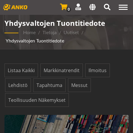
Togg
0
navi
Yhdysvaltojen Tuontitiedote
Home
/
Tietoja
/
Uutiset
/
Yhdysvaltojen Tuontitiedote
Listaa Kaikki
Markkinatrendit
Ilmoitus
Lehdistö
Tapahtuma
Messut
Teollisuuden Näkemykset