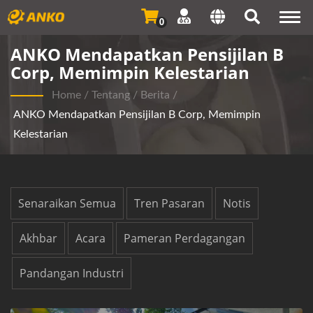
Togg
0
navi
ANKO Mendapatkan Pensijilan B
Corp, Memimpin Kelestarian
Home
/
Tentang
/
Berita
/
ANKO Mendapatkan Pensijilan B Corp, Memimpin
Kelestarian
Senaraikan Semua
Tren Pasaran
Notis
Akhbar
Acara
Pameran Perdagangan
Pandangan Industri