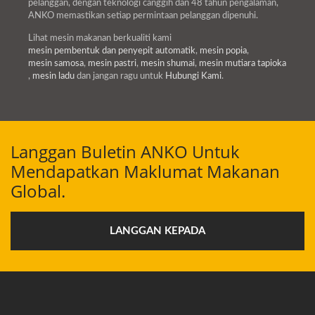
pelanggan, dengan teknologi canggih dan 48 tahun pengalaman,
ANKO memastikan setiap permintaan pelanggan dipenuhi.
Lihat mesin makanan berkualiti kami
mesin pembentuk dan penyepit automatik
,
mesin popia
,
mesin samosa
,
mesin pastri
,
mesin shumai
,
mesin mutiara tapioka
,
mesin ladu
dan jangan ragu untuk
Hubungi Kami
.
Langgan Buletin ANKO Untuk
Mendapatkan Maklumat Makanan
Global.
LANGGAN KEPADA