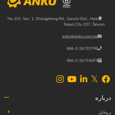
No.351, Sec. 1, Zhongzheng Rd., Sanxia Dist., New
Taipei City 237, Taiwan
anko@anko.com.tw
886-2-26733798
886-2-26733697
درباره
پروفایل