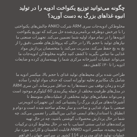
چگونه می‌توانید توزیع یکنواخت ادویه را در تولید
انبوه غذاهای بزرگ به دست آورید؟
مخلوط‌کن ادویه‌جات سری ARM شرکت ANKO چالش‌های یکنواختی
را با چرخش دوطرفه برنامه‌ریزی‌شده حل می‌کند که توزیع یکنواخت
ادویه‌ها را در تمام مواد اولیه شما تضمین می‌کند. تجهیزات صنعتی ما
نیازهای تولید با حجم بالا را در حالی که پروفایل‌های طعمی دقیق را از
بچ به بچ حفظ می‌کند، مدیریت می‌کند. با متخصصان پردازش مواد
غذایی ما تماس بگیرید تا کشف کنید چگونه مخلوط‌کن ادویه‌جات ما
می‌تواند عملیات آشپزخانه مرکزی شما را بهینه‌سازی کرده و ضایعات
ادویه را تا ۳۰٪ کاهش دهد.
طراحی شده برای محیط‌های تولید غذای با حجم بالا، میکسر ادویه ما
شامل یک مکانیزم تخلیه نوآورانه است که حذف مواد اولیه را ساده
کرده و زمان توقف بین دسته‌ها را به حداقل می‌رساند. این سری ARM
در مدل‌های ظرفیت مختلف از جمله پیکربندی 60 کیلوگرم موجود است
و می‌تواند مقیاس‌های تولید مختلفی از عملیات‌های متوسط تا
آشپزخانه‌های مرکزی بزرگ را پشتیبانی کند. این تجهیزات ادویه‌زنی
صنعتی با مواد غذایی و ساخت و ساز محکم ساخته شده است و دوام و
انطباق با استانداردهای ایمنی غذایی بین‌المللی را تضمین می‌کند. چه
شما در حال پردازش محصولات گوشتی باشید، چه در حال تهیه
پرکننده‌های غذایی سنتی آسیایی، یا چه در حال مخلوط کردن ترکیبات
ادویه پیچیده، میکسر ادویه ANKO قابلیت اطمینان و کارایی مورد نیاز
عملیات تولید غذای مدرن در 114 کشور در سراسر جهان را فراهم