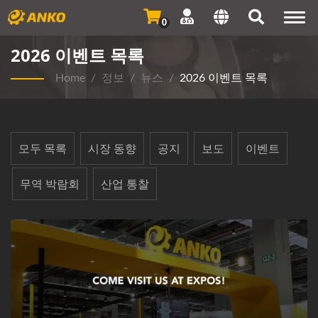
Togg
0
navi
2026 이벤트 목록
Home
/
정보
/
뉴스
/
2026 이벤트 목록
모두 목록
시장 동향
공지
보도
이벤트
무역 박람회
산업 통찰