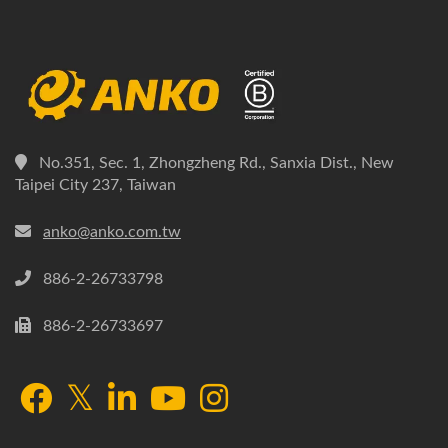
No.351, Sec. 1, Zhongzheng Rd., Sanxia Dist., New
Taipei City 237, Taiwan
anko@anko.com.tw
886-2-26733798
886-2-26733697