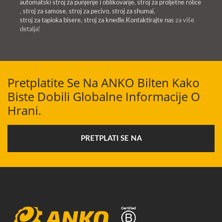
automatski stroj za punjenje i oblikovanje
,
stroj za proljetne rolice
,
stroj za samose
,
stroj za pecivo
,
stroj za shumai
,
stroj za tapioka bisere
,
stroj za knedle
.
Kontaktirajte nas
za više
detalja!
Pretplatite Se Na ANKO Bilten Kako
Biste Dobili Globalne Informacije O
Hrani.
PRETPLATI SE NA