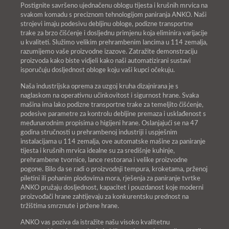
Postignite savršeno ujednačenu oblogu tijesta i krušnih mrvica na
svakom komadu s preciznom tehnologijom paniranja ANKO. Naši
strojevi imaju podesivu debljinu obloge, podizne transportne
trake za brzo čišćenje i dosljednu primjenu koja eliminira varijacije
u kvaliteti. Služimo velikim prehrambenim lancima u 114 zemalja,
razumijemo vaše proizvodne izazove. Zatražite demonstraciju
proizvoda kako biste vidjeli kako naši automatizirani sustavi
isporučuju dosljednost obloge koju vaši kupci očekuju.
Naša industrijska oprema za uzgoj kruha dizajnirana je s
naglaskom na operativnu učinkovitost i sigurnost hrane. Svaka
mašina ima lako podizne transportne trake za temeljito čišćenje,
podesive parametre za kontrolu debljine premaza i usklađenost s
međunarodnim propisima o higijeni hrane. Oslanjajući se na 47
godina stručnosti u prehrambenoj industriji i uspješnim
instalacijama u 114 zemalja, ove automatske mašine za paniranje
tijesta i krušnih mrvica idealne su za središnje kuhinje,
prehrambene tvornice, lance restorana i velike proizvodne
pogone. Bilo da se radi o proizvodnji tempura, kroketama, prženoj
piletini ili pohanim plodovima mora, rješenja za paniranje tvrtke
ANKO pružaju dosljednost, kapacitet i pouzdanost koje moderni
proizvođači hrane zahtijevaju za konkurentsku prednost na
tržištima smrznute i pržene hrane.
ANKO vas poziva da istražite našu visoko kvalitetnu