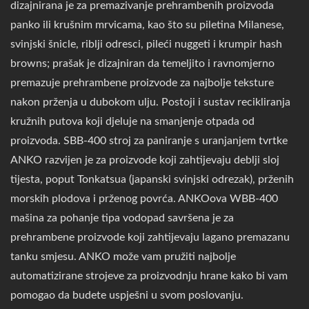
dizajnirana je za premazivanje prehrambenih proizvoda
panko ili krušnim mrvicama, kao što su piletina Milanese,
svinjski šnicle, riblji odresci, pileći nuggeti i krumpir hash
browns; prašak je dizajniran da temeljito i ravnomjerno
premazuje prehrambene proizvode za najbolje teksture
nakon prženja u dubokom ulju. Postoji i sustav recikliranja
kružnih putova koji djeluje na smanjenje otpada od
proizvoda. SBB-400 stroj za paniranje s uranjanjem tvrtke
ANKO razvijen je za proizvode koji zahtijevaju deblji sloj
tijesta, poput Tonkatsua (japanski svinjski odrezak), prženih
morskih plodova i prženog povrća. ANKOova WBB-400
mašina za pohanje tipa vodopad savršena je za
prehrambene proizvode koji zahtijevaju lagano premazanu
tanku smjesu. ANKO može vam pružiti najbolje
automatizirane strojeve za proizvodnju hrane kako bi vam
pomogao da budete uspješni u svom poslovanju.