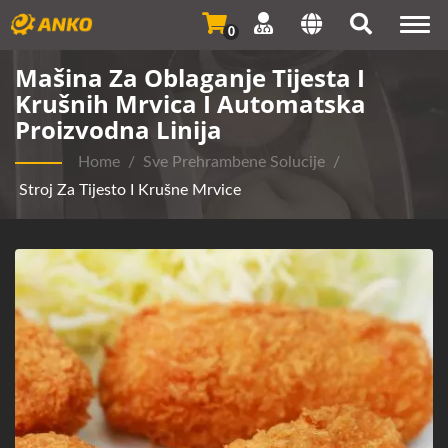
Togg
0
navi
Mašina Za Oblaganje Tijesta I
Krušnih Mrvica I Automatska
Proizvodna Linija
Home
/
Sve Prehrambene Solucije
/
Stroj Za Tijesto I Krušne Mrvice