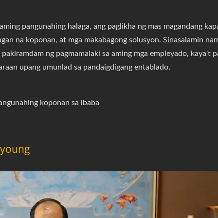
ming pangunahing halaga, ang paglikha ng mas magandang kapal
ngan na koponan, at mga makabagong solusyon. Sinasalamin nam
g pakiramdam ng pagmamalaki sa aming mga empleyado, kaya't p
araan upang umunlad sa pandaigdigang entablado.
angunahing koponan sa ibaba
uyoung