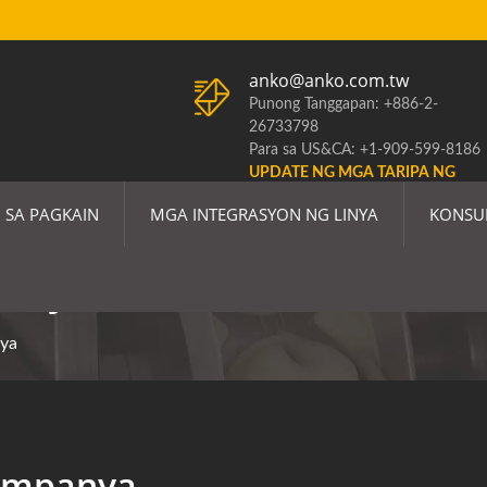
anko@anko.com.tw
Punong Tanggapan: +886-2-
26733798
Para sa US&CA: +1-909-599-8186
UPDATE NG MGA TARIPA NG
ESTADOS UNIDOS
 SA PAGKAIN
MGA INTEGRASYON NG LINYA
KONSU
panya
nya
Kumpanya