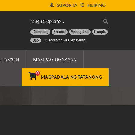
SUPORTA
FILIPINO
Dumpling
Shumai
Spring Roll
Lumpia
Advanced Na Paghahanap
Bao
LTASYON
MAKIPAG-UGNAYAN
0
MAGPADALA NG TATANONG