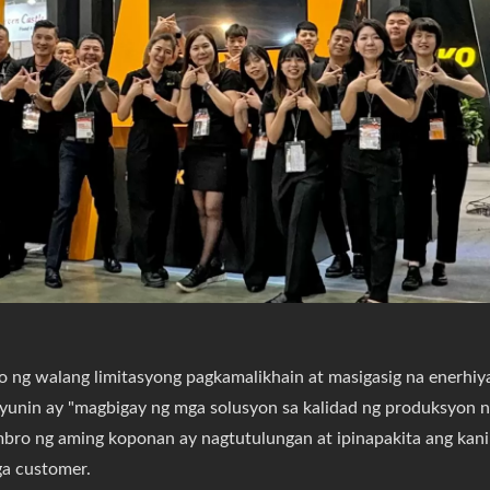
ng walang limitasyong pagkamalikhain at masigasig na enerhiy
unin ay "magbigay ng mga solusyon sa kalidad ng produksyon n
mbro ng aming koponan ay nagtutulungan at ipinapakita ang kani
ga customer.