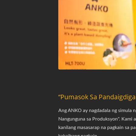
“Pumasok Sa Pandaigdig
Ang ANKO ay nagdadala ng simula ng
Nangunguna sa Produksyon". Kami ay
kanilang masasarap na pagkain sa p
kakaibang pagkain.