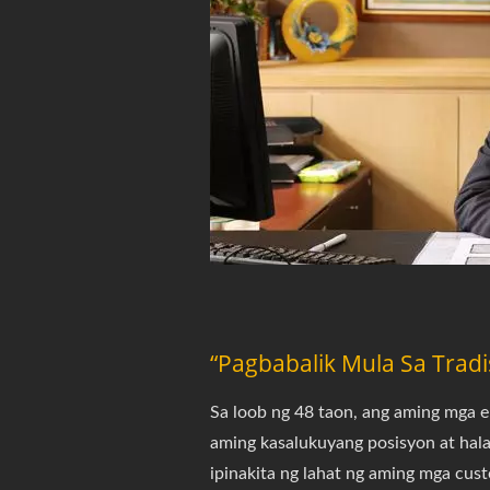
“Pagbabalik Mula Sa Tra
Sa loob ng 48 taon, ang aming mga
aming kasalukuyang posisyon at hala
ipinakita ng lahat ng aming mga cus