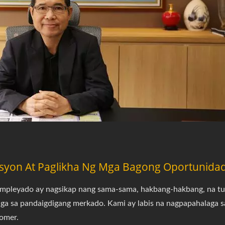
disyon At Paglikha Ng Mga Bagong Oportunid
 empleyado ay nagsikap nang sama-sama, hakbang-hakbang, na 
ga sa pandaigdigang merkado. Kami ay labis na nagpapahalaga s
tomer.