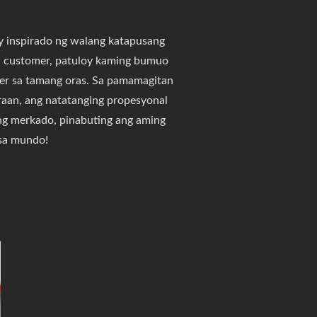
y inspirado ng walang katapusang
a customer, patuloy kaming bumuo
mer sa tamang oras. Sa pamamagitan
raan, ang natatanging propesyonal
g merkado, pinabuting ang aming
 sa mundo!