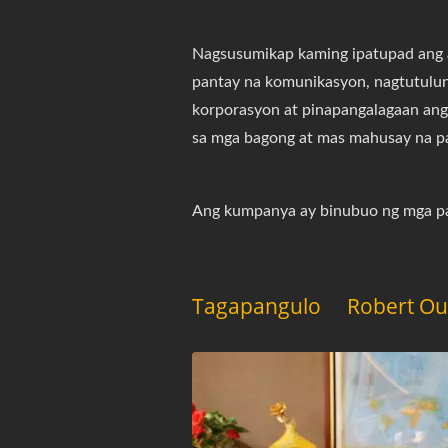
Nagsusumikap kaming ipatupad ang a
pantay na komunikasyon, nagtutulu
korporasyon at pinapangalagaan an
sa mga bagong at mas mahusay na p
Ang kumpanya ay binubuo ng mga p
Tagapangulo Robert O