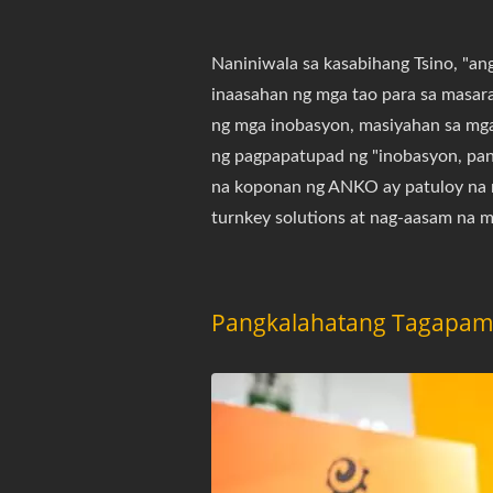
Naniniwala sa kasabihang Tsino, "a
inaasahan ng mga tao para sa masar
ng mga inobasyon, masiyahan sa mga
ng pagpapatupad ng "inobasyon, pan
na koponan ng ANKO ay patuloy na 
turnkey solutions at nag-aasam na 
Pangkalahatang Tagapam