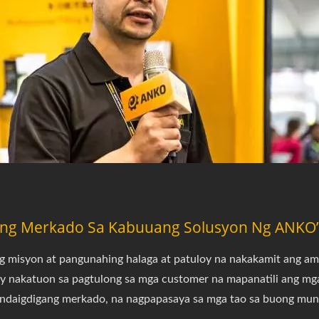
ang Merkado Sa Kabuuang Solusyon Ng ANKO
 misyon at pangunahing halaga at patuloy na nakakamit ang amin
 nakatuon sa pagtulong sa mga customer na mapanatili ang mga 
andaigdigang merkado, na nagpapasaya sa mga tao sa buong mun