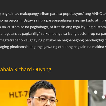
ng pagkain ay makapangyarihan para sa populasyon," ang ANKO a
ap na pagkain. Batay sa mga pangangailangan ng merkado at mg
 na-customize na pagbabago, at lutasin ang mga isyu ng custo
anagutan, at pagkahilig" sa kumpanya sa isang bottom-up na pa
magtatrabaho kaugnay ng patuloy na nagbabagong pandaigdigan
maging pinakamalaking tagagawa ng etnikong pagkain na makina
ahala Richard Ouyang