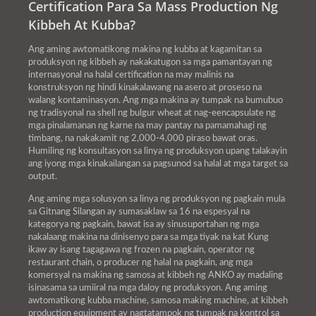
Certification Para Sa Mass Production Ng
Kibbeh At Kubba?
Ang aming awtomatikong makina ng kubba at kagamitan sa
produksyon ng kibbeh ay nakakatugon sa mga pamantayan ng
internasyonal na halal certification na may malinis na
konstruksyon ng hindi kinakalawang na asero at proseso na
walang kontaminasyon. Ang mga makina ay tumpak na bumubuo
ng tradisyonal na shell ng bulgur wheat at nag-eencapsulate ng
mga pinalamanan ng karne na may pantay na pamamahagi ng
timbang, na nakakamit ng 2,000-4,000 piraso bawat oras.
Humiling ng konsultasyon sa linya ng produksyon upang talakayin
ang iyong mga kinakailangan sa pagsunod sa halal at mga target sa
output.
Ang aming mga solusyon sa linya ng produksyon ng pagkain mula
sa Gitnang Silangan ay sumasaklaw sa 16 na espesyal na
kategorya ng pagkain, bawat isa ay sinusuportahan ng mga
nakalaang makina na dinisenyo para sa mga tiyak na kat Kung
ikaw ay isang tagagawa ng frozen na pagkain, operator ng
restaurant chain, o producer ng halal na pagkain, ang mga
komersyal na makina ng samosa at kibbeh ng ANKO ay madaling
isinasama sa umiiral na mga daloy ng produksyon. Ang aming
awtomatikong kubba machine, samosa making machine, at kibbeh
production equipment ay nagtatampok ng tumpak na kontrol sa