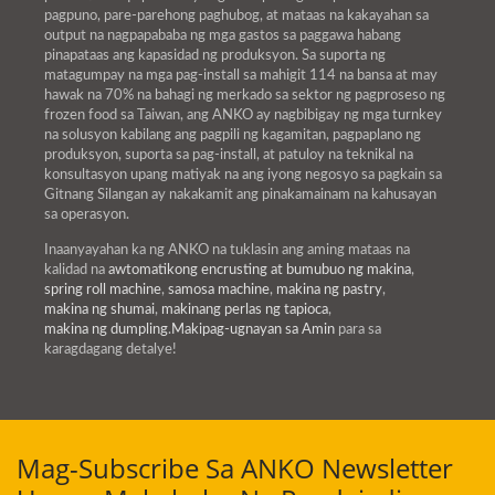
pagpuno, pare-parehong paghubog, at mataas na kakayahan sa
output na nagpapababa ng mga gastos sa paggawa habang
pinapataas ang kapasidad ng produksyon. Sa suporta ng
matagumpay na mga pag-install sa mahigit 114 na bansa at may
hawak na 70% na bahagi ng merkado sa sektor ng pagproseso ng
frozen food sa Taiwan, ang ANKO ay nagbibigay ng mga turnkey
na solusyon kabilang ang pagpili ng kagamitan, pagpaplano ng
produksyon, suporta sa pag-install, at patuloy na teknikal na
konsultasyon upang matiyak na ang iyong negosyo sa pagkain sa
Gitnang Silangan ay nakakamit ang pinakamainam na kahusayan
sa operasyon.
Inaanyayahan ka ng ANKO na tuklasin ang aming mataas na
kalidad na
awtomatikong encrusting at bumubuo ng makina
,
spring roll machine
,
samosa machine
,
makina ng pastry
,
makina ng shumai
,
makinang perlas ng tapioca
,
makina ng dumpling
.
Makipag-ugnayan sa Amin
para sa
karagdagang detalye!
Mag-Subscribe Sa ANKO Newsletter