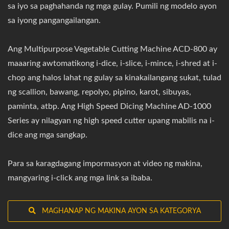
sa iyo sa paghahanda ng mga gulay. Pumili ng modelo ayon
sa iyong pangangailangan.
Ang Multipurpose Vegetable Cutting Machine ACD-800 ay
maaaring awtomatikong i-dice, i-slice, i-mince, i-shred at i-
chop ang halos lahat ng gulay sa kinakailangang sukat, tulad
ng scallion, bawang, repolyo, pipino, karot, sibuyas,
paminta, atbp. Ang High Speed Dicing Machine AD-1000
Series ay nilagyan ng high speed cutter upang mabilis na i-
dice ang mga sangkap.
Para sa karagdagang impormasyon at video ng makina,
mangyaring i-click ang mga link sa ibaba.
MAGHANAP NG MAKINA AYON SA KATEGORYA