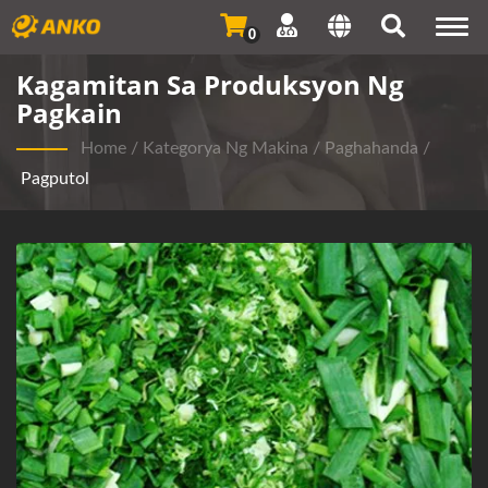
Togg
0
navi
Kagamitan Sa Produksyon Ng
Pagkain
Home
/
Kategorya Ng Makina
/
Paghahanda
/
Pagputol