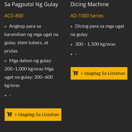
Sa Pagputol Ng Gulay
Dicing Machine
ACD-800
AD-1000 Series
Angkop para sa
Dicing para sa mga ugat
karamihan ng mga ugat na
na gulay
gulay, stem tubers, at
300 - 1,500 kg/oras
prutas
-
Mga dahon ng gulay:
200–1,000 kg/oras Mga
+ Idagdag Sa Listahan
ugat na gulay: 200–600
kg/oras
-
+ Idagdag Sa Listahan