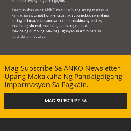
na industriya ng pagkain ngayon.
Inaanyayahan ka ng ANKO na tuklasin ang aming mataas na
kalidad na
awtomatikong encrusting at bumubuo ng makina
,
spring roll machine
,
samosa machine
,
makina ng pastry
,
makina ng shumai
,
makinang perlas ng tapioca
,
makina ng dumpling
.
Makipag-ugnayan sa Amin
para sa
karagdagang detalye!
Mag-Subscribe Sa ANKO Newsletter
Upang Makakuha Ng Pandaigdigang
Impormasyon Sa Pagkain.
MAG-SUBSCRIBE SA