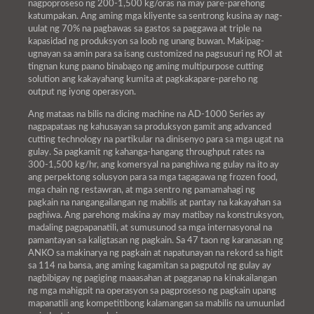
nagpoproseso ng 200-1,500 kg/oras na may pare-parehong
katumpakan. Ang aming mga kliyente sa sentrong kusina ay nag-
uulat ng 70% na pagbawas sa gastos sa paggawa at triple na
kapasidad ng produksyon sa loob ng unang buwan. Makipag-
ugnayan sa amin para sa isang customized na pagsusuri ng ROI at
tingnan kung paano binabago ng aming multipurpose cutting
solution ang kakayahang kumita at pagkakapare-pareho ng
output ng iyong operasyon.
Ang mataas na bilis na dicing machine na AD-1000 Series ay
nagpapataas ng kahusayan sa produksyon gamit ang advanced
cutting technology na partikular na dinisenyo para sa mga ugat na
gulay. Sa pagkamit ng kahanga-hangang throughput rates na
300-1,500 kg/hr, ang komersyal na panghiwa ng gulay na ito ay
ang perpektong solusyon para sa mga tagagawa ng frozen food,
mga chain ng restawran, at mga sentro ng pamamahagi ng
pagkain na nangangailangan ng mabilis at pantay na kakayahan sa
paghiwa. Ang parehong makina ay may matibay na konstruksyon,
madaling pagpapanatili, at sumusunod sa mga internasyonal na
pamantayan sa kaligtasan ng pagkain. Sa 47 taon ng karanasan ng
ANKO sa makinarya ng pagkain at napatunayan na rekord sa higit
sa 114 na bansa, ang aming kagamitan sa pagputol ng gulay ay
nagbibigay ng pagiging maaasahan at pagganap na kinakailangan
ng mga mahigpit na operasyon sa pagproseso ng pagkain upang
mapanatili ang kompetitibong kalamangan sa mabilis na umuunlad