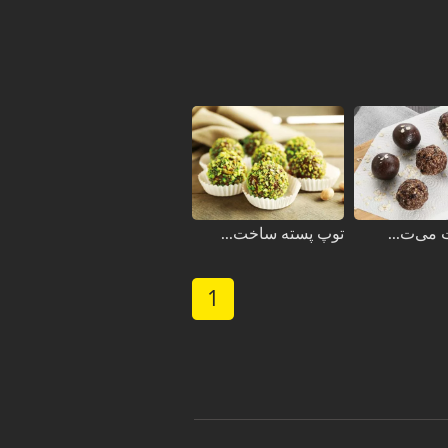
می‌ت...
توپ پسته ساخت...
1