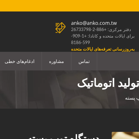
anko@anko.com.tw
دفتر مرکزی: +886-2-26733798
برای ایالات متحده و کانادا: +1-909-
599-8186
به‌روزرسانی تعرفه‌های ایالات متحده
تماس
مشاوره
ادغام‌های خطی
لید اتوماتیک
 پسته
دستگاه توپ پسته