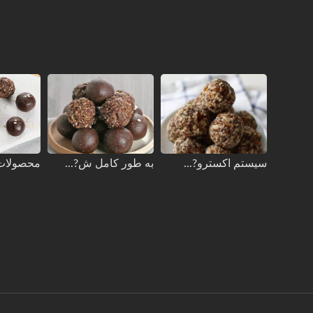
سیستم اکسترو?...
به طور کامل ش?...
محصولات 