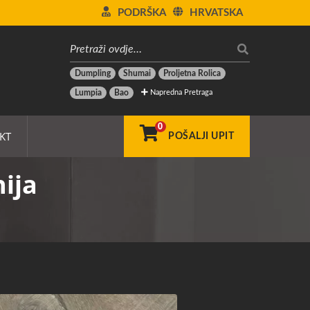
PODRŠKA
HRVATSKA
Dumpling
Shumai
Proljetna Rolica
Napredna Pretraga
Lumpia
Bao
0
KT
POŠALJI UPIT
ija