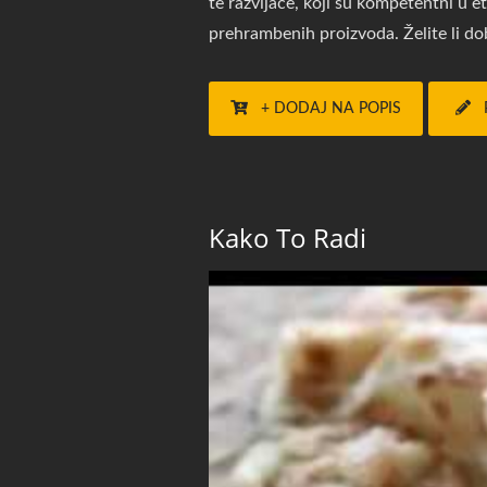
te razvijače, koji su kompetentni u e
prehrambenih proizvoda. Želite li do
+ DODAJ NA POPIS
Kako To Radi