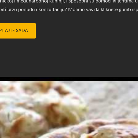
tničkoj i međunarodnoj kuhinji, i sposobni su pomoći klijentima u
biti brzu ponudu i konzultaciju? Molimo vas da kliknete gumb isp
PITAJTE SADA