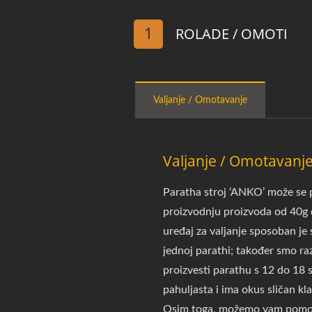
1
ROLADE / OMOTI
Valjanje / Omotavanje
Valjanje / Omotavanj
Paratha stroj ‘ANKO’ može se p
proizvodnju proizvoda od 40g 
uređaj za valjanje sposoban je s
jednoj parathi; također smo ra
proizvesti parathu s 12 do 18 s
pahuljasta i ima okus sličan kl
Osim toga, možemo vam pomoći