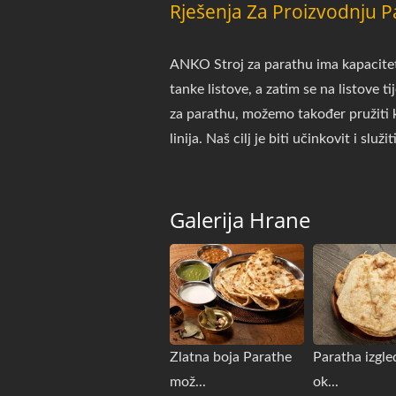
Rješenja Za Proizvodnju 
ANKO Stroj za parathu ima kapacitet 
tanke listove, a zatim se na listove ti
za parathu, možemo također pružiti kl
linija. Naš cilj je biti učinkovit i slu
Galerija Hrane
Zlatna boja Parathe
Paratha izgle
mož...
ok...