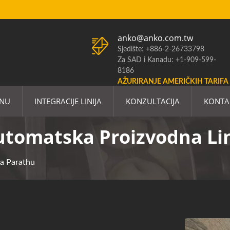
anko@anko.com.tw
Sjedište: +886-2-26733798
Za SAD i Kanadu: +1-909-599-
8186
AŽURIRANJE AMERIČKIH TARIFA
ANU
INTEGRACIJE LINIJA
KONZULTACIJA
KONTA
Automatska Proizvodna Lin
Za Parathu