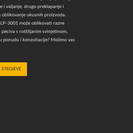
e i valjanje, drugo preklapanje i
 za oblikovanje ukusnih proizvoda.
, LP-3001 može oblikovati razne
peciva s roštiljanim svinjetinom,
rzu ponudu i konzultacije? Molimo vas
E STROJEVE