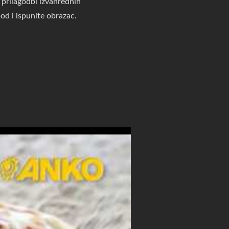
 prilagodbi izvanrednih
od i ispunite obrazac.