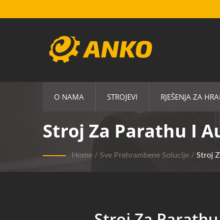
O NAMA
STROJEVI
RJEŠENJA ZA HR
Stroj Za Parathu I 
Home
/
Sve Prehrambene Solucije
/
Stroj 
Stroj Za Parathu