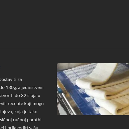
e
ostaviti za
do 130g, a jedinstveni
tvoriti do 32 sloja u
zvili recepte koji mogu
lojeva, koja je tako
asičnoj ručnoj parathi.
 i prilagoditi vašu