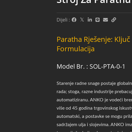
Dijeli :
Paratha Rješenje: Ključ
Formulacija
Model Br. : SOL-PTA-0-1
Starenje radne snage postaje global
rada; stoga, razne industrije prebac
automatiziranu. ANKO je vodeći bren
više od 45 godina trgovinskog iskust
automatski, a postavke se mogu prila
sadržajem ulja i slojevima. ANKO ima