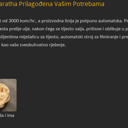
Paratha Prilagođena Vašim Potrebama
od 3000 kom/hr., a proizvodna linija je potpuno automatska. Pro
jesta prelije ulje, nakon čega se tijesto valja, pritisne i oblikuje
ijentima miješalicu za tijesto, automatski stroj za filmiranje i 
žiti kao vaše sveobuhvatno rješenje.
da i ima