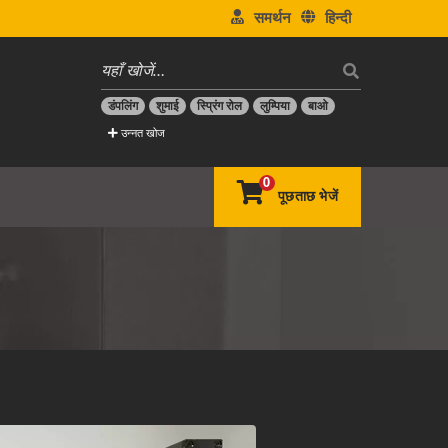
समर्थन
हिन्दी
डंपलिंग
शुमाई
स्प्रिंग रोल
लुम्पिया
बाओ
उन्नत खोज
0
पूछताछ भेजें