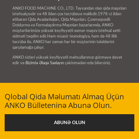
ANKO FOOD MACHINE CO., LTD. Tayvandan olan qida maşınları
istehsalçısıdır və 48 ildən çox təcrübəyə malikdir.1978-ci ildən
etibarən Qida Avadanlıqları, Qida Maşınları, Çoxməqsədli
Doldurma və Formalaşdırma Maşınları bazarlarında, ANKO
müştərilərimizə yüksək keyfiyyətli xəmər maşını istehsal xətti
xidməti təqdim edir.Həm müasir texnologiya, həm də 48 illik
təcrübə ilə, ANKO hər zaman hər bir müştərinin tələblərini
qarşılamağa çalışır.
ANKO sizləri yüksək keyfiyyətli məhsullarımızı görməyə dəvət
edir və
Bizimlə Əlaqə Saxlayın
çəkinmədən edə bilərsiniz.
Qlobal Qida Məlumatı Almaq Üçün
ANKO Bülleteninə Abunə Olun.
ABUNƏ OLUN