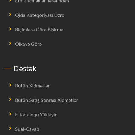
Etnik Yeməklər Tərəfindən
Qida Kateqoriyası Üzrə
Biçimlərə Görə Bişirmə
Ölkəyə Görə
Dəstək
Bütün Xidmətlər
Bütün Satış Sonrası Xidmətlər
E-Kataloqu Yükləyin
Sual-Cavab