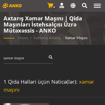
Togg
0
navi
Axtarış Xəmər Maşını | Qida
Maşınları İstehsalçısı Üzrə
Mütəxəssis - ANKO
Home
/
İrəliləmiş Axtarış
/
Xəmər Maşını
1 Qida Həlləri üçün Nəticə(lər):
xəmər
maşını