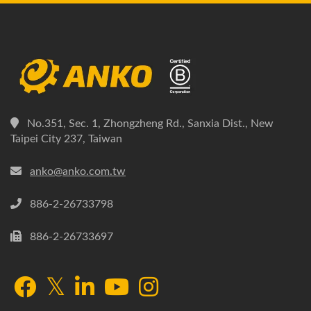
No.351, Sec. 1, Zhongzheng Rd., Sanxia Dist., New
Taipei City 237, Taiwan
anko@anko.com.tw
886-2-26733798
886-2-26733697