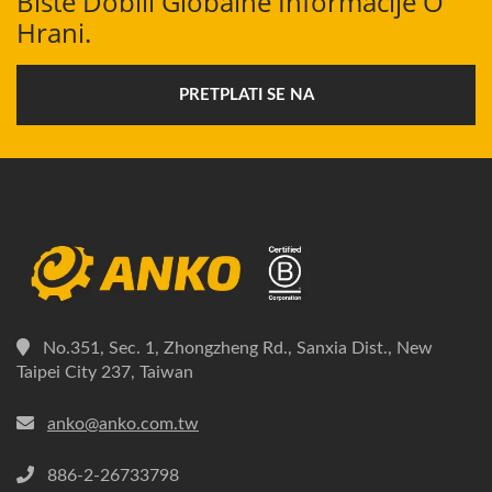
Biste Dobili Globalne Informacije O
Hrani.
PRETPLATI SE NA
No.351, Sec. 1, Zhongzheng Rd., Sanxia Dist., New
Taipei City 237, Taiwan
anko@anko.com.tw
886-2-26733798