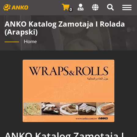
Togg
0
navi
ANKO Katalog Zamotaja I Rolada
(arapski)
Home
ANKO Katalog Zamotaja I