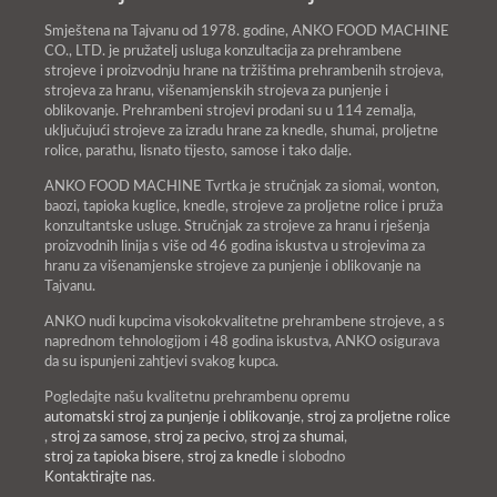
Smještena na Tajvanu od 1978. godine, ANKO FOOD MACHINE
CO., LTD. je pružatelj usluga konzultacija za prehrambene
strojeve i proizvodnju hrane na tržištima prehrambenih strojeva,
strojeva za hranu, višenamjenskih strojeva za punjenje i
oblikovanje. Prehrambeni strojevi prodani su u 114 zemalja,
uključujući strojeve za izradu hrane za knedle, shumai, proljetne
rolice, parathu, lisnato tijesto, samose i tako dalje.
ANKO FOOD MACHINE Tvrtka je stručnjak za siomai, wonton,
baozi, tapioka kuglice, knedle, strojeve za proljetne rolice i pruža
konzultantske usluge. Stručnjak za strojeve za hranu i rješenja
proizvodnih linija s više od 46 godina iskustva u strojevima za
hranu za višenamjenske strojeve za punjenje i oblikovanje na
Tajvanu.
ANKO nudi kupcima visokokvalitetne prehrambene strojeve, a s
naprednom tehnologijom i 48 godina iskustva, ANKO osigurava
da su ispunjeni zahtjevi svakog kupca.
Pogledajte našu kvalitetnu prehrambenu opremu
automatski stroj za punjenje i oblikovanje
,
stroj za proljetne rolice
,
stroj za samose
,
stroj za pecivo
,
stroj za shumai
,
stroj za tapioka bisere
,
stroj za knedle
i slobodno
Kontaktirajte nas
.