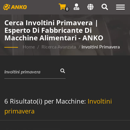
Togg
0
navi
Cerca Involtini Primavera |
Esperto Di Fabbricante Di
Macchine Alimentari - ANKO
Home
/
Ricerca Avanzata
/
Involtini Primavera
6 Risultato(i) per Macchine:
Involtini
primavera