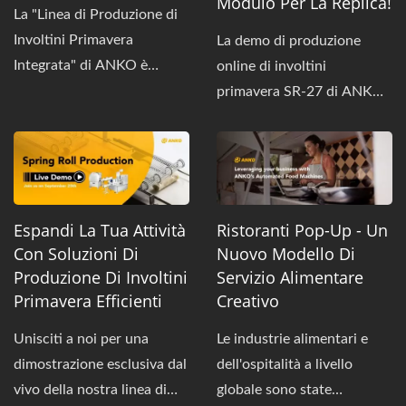
Modulo Per La Replica!
La "Linea di Produzione di
Involtini Primavera
La demo di produzione
Integrata" di ANKO è
online di involtini
espandibile, altamente
primavera SR-27 di ANKO
automatizzata e offre
è stata un grande successo!
un'ottima efficienza
Grazie a tutti coloro che
produttiva. Questo design
hanno partecipato e
unico è stato sviluppato e
assistito al funzionamento
perfezionato grazie alla
altamente efficiente della
Espandi La Tua Attività
Ristoranti Pop-Up - Un
nostra vasta esperienza con
macchina per involtini
Con Soluzioni Di
Nuovo Modello Di
le linee di produzione
primavera SR-27. Questa
Produzione Di Involtini
Servizio Alimentare
automatizzate di involtini
macchina produce un
Primavera Efficienti
Creativo
primavera. Ogni processo
involtino primavera ogni
Unisciti a noi per una
Le industrie alimentari e
di produzione è stato
1,4 secondi! Il team di
dimostrazione esclusiva dal
dell'ospitalità a livello
modularizzato e collegato
esperti di ANKO ha
vivo della nostra linea di
globale sono state
senza soluzione di
risposto a varie domande