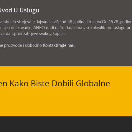
Uvod U Uslugu
nih strojeva iz Tajvana s više od 48 godina iskustva.Od 1978. godine,
jenje i oblikovanje, ANKO nudi našim kupcima visokokvalitetnu uslugu pro
ava da ispuni zahtjeve svakog kupca.
ne proizvode i slobodno
Kontaktirajte nas
.
en Kako Biste Dobili Globalne