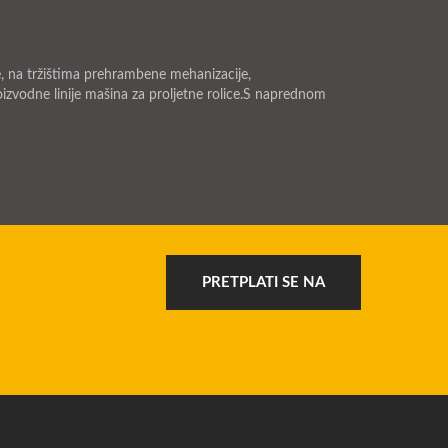
 na tržištima prehrambene mehanizacije,
izvodne linije mašina za proljetne rolice.S naprednom
PRETPLATI SE NA