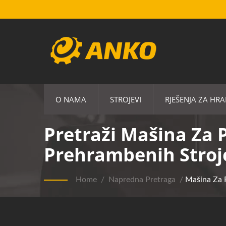
O NAMA
STROJEVI
RJEŠENJA ZA HR
Pretraži Mašina Za P
Prehrambenih Stroj
Home
/
Napredna Pretraga
/
Mašina Za P