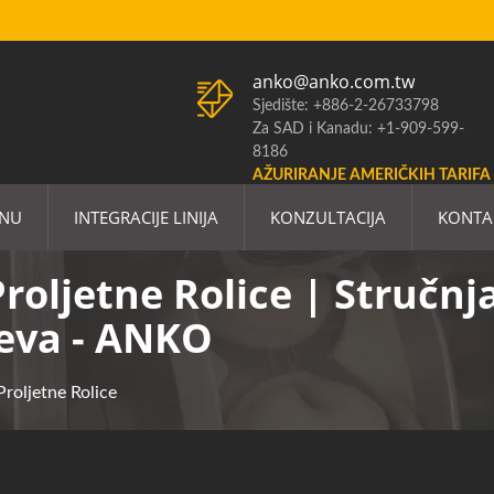
anko@anko.com.tw
Sjedište: +886-2-26733798
Za SAD i Kanadu: +1-909-599-
8186
AŽURIRANJE AMERIČKIH TARIFA
ANU
INTEGRACIJE LINIJA
KONZULTACIJA
KONTA
roljetne Rolice | Stručn
eva - ANKO
roljetne Rolice