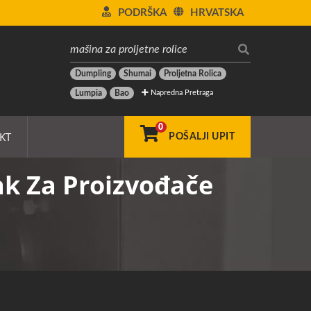
PODRŠKA
HRVATSKA
Dumpling
Shumai
Proljetna Rolica
Napredna Pretraga
Lumpia
Bao
0
KT
POŠALJI UPIT
jak Za Proizvođače