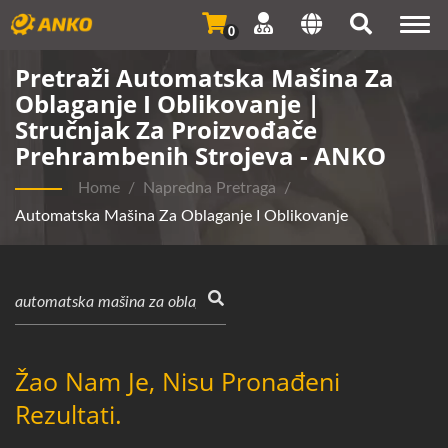
Togg
0
navi
Pretraži Automatska Mašina Za
Oblaganje I Oblikovanje |
Stručnjak Za Proizvođače
Prehrambenih Strojeva - ANKO
Home
/
Napredna Pretraga
/
Automatska Mašina Za Oblaganje I Oblikovanje
Žao Nam Je, Nisu Pronađeni
Rezultati.