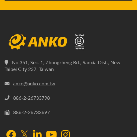
No.351, Sec. 1, Zhongzheng Rd., Sanxia Dist., New
Taipei City 237, Taiwan
anko@anko.com.tw
886-2-26733798
886-2-26733697