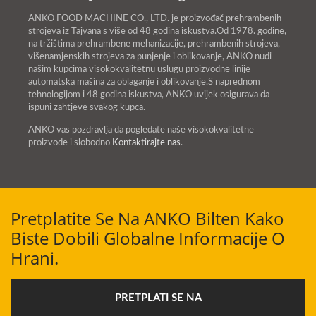
ANKO FOOD MACHINE CO., LTD. je proizvođač prehrambenih
strojeva iz Tajvana s više od 48 godina iskustva.Od 1978. godine,
na tržištima prehrambene mehanizacije, prehrambenih strojeva,
višenamjenskih strojeva za punjenje i oblikovanje, ANKO nudi
našim kupcima visokokvalitetnu uslugu proizvodne linije
automatska mašina za oblaganje i oblikovanje.S naprednom
tehnologijom i 48 godina iskustva, ANKO uvijek osigurava da
ispuni zahtjeve svakog kupca.
ANKO vas pozdravlja da pogledate naše visokokvalitetne
proizvode i slobodno
Kontaktirajte nas
.
Pretplatite Se Na ANKO Bilten Kako
Biste Dobili Globalne Informacije O
Hrani.
PRETPLATI SE NA