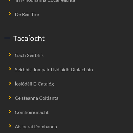
Trí Mhodhanna Cócaireachta
De Réir Tíre
Tacaíocht
Gach Seirbhís
Seirbhísí Iompair I Ndiaidh Díolacháin
Íoslódáil E-Catalóg
Ceisteanna Coitianta
Comhoiriúnacht
Aisíocraí Domhanda