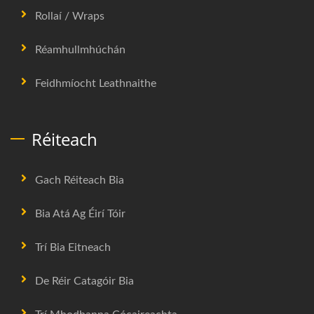
Rollaí / Wraps
Réamhullmhúchán
Feidhmíocht Leathnaithe
Réiteach
Gach Réiteach Bia
Bia Atá Ag Éirí Tóir
Trí Bia Eitneach
De Réir Catagóir Bia