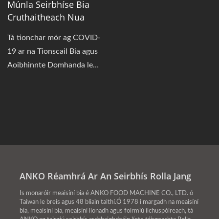
Múnla Seirbhíse Bia
Cruthaitheach Nua
Tá tionchar mór ag COVID-
19 ar na Tionscail Bia agus
Aoibhinnte Domhanda le
cúpla bliain anuas.
Caithfidh go leor
comhlachtaí bia agus
bialanna a bheith in ann a
oiriúnú agus a athrú chun
taithí itheacháin níos nuálaí
a chruthú a bhfuil costais
ANKO Réamhrá Ar An Seirbhís Rolla Jang
éifeachtacha acu, agus tá
sé seo tar éis spreagadh a
Is monaróir meaisíní bia é ANKO FOOD MACHINE CO., LTD. ó
thabhairt do go leor
Taiwan le breis agus 48 bliain taithí.Ó 1978 i margadh na meaisíní
bia, meaisíní bia, meaisíní líonadh agus foirmiú ilchuspóireach, tá
bialanna Pop-Up suimiúla.