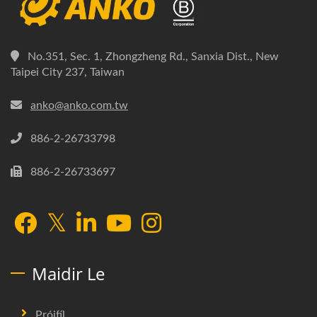
No.351, Sec. 1, Zhongzheng Rd., Sanxia Dist., New
Taipei City 237, Taiwan
anko@anko.com.tw
886-2-26733798
886-2-26733697
Maidir Le
Próifíl