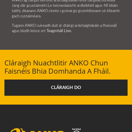
ANKO ag tairgiú seirbhís ardchaighdeáin línte táirgeachta Rolla
Jang dár gcustaiméirí.Le teicneolaíocht ardleibhéil agus 48 bliain
taithí, déanann ANKO cinnte i gcónaí go gcomhlíonann sé éileamh
gach custaiméara.
Tugann ANKO cuireadh duit ár dtáirgí ardchaighdeáin a fheiceáil
agus bíodh leisce ort
Teagmháil Linn
.
Cláraigh Nuachtlitir ANKO Chun
Faisnéis Bhia Domhanda A Fháil.
CLÁRAIGH DO